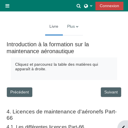
Passer au contenu principal
Activer/désactiver la
Connexion
Panneau latéral
Livre
Plus
Introduction à la formation sur la
maintenance aéronautique
Cliquez et parcourez la table des matières qui
apparaît à droite
.
Précédent
Suivant
4. Licences de maintenance d'aéronefs Part-
66
4.1. Les différentes licences Part-66
Ouv