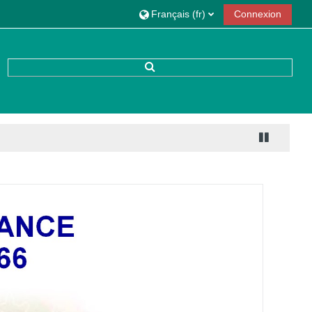
Français ‎(fr)‎
Connexion
Activer/désactiver la saisie de rech